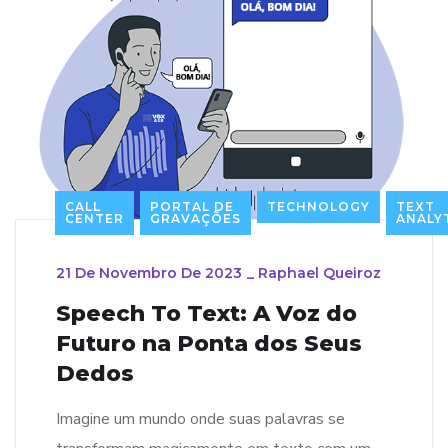
CALL
PORTAL DE
TECHNOLOGY
TEXT
CENTER
GRAVAÇÕES
ANALY
21 De Novembro De 2023
_
Raphael Queiroz
Speech To Text: A Voz do
Futuro na Ponta dos Seus
Dedos
Imagine um mundo onde suas palavras se