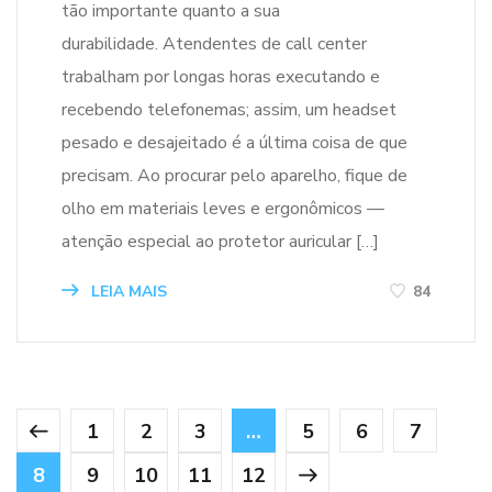
tão importante quanto a sua
durabilidade. Atendentes de call center
trabalham por longas horas executando e
recebendo telefonemas; assim, um headset
pesado e desajeitado é a última coisa de que
precisam. Ao procurar pelo aparelho, fique de
olho em materiais leves e ergonômicos —
atenção especial ao protetor auricular […]
LEIA MAIS
84
1
2
3
…
5
6
7
8
9
10
11
12