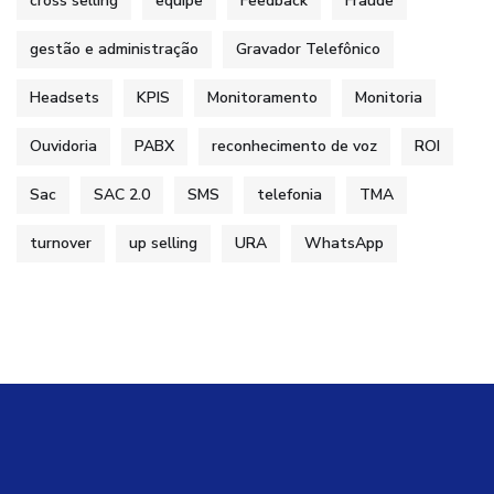
cross selling
equipe
Feedback
Fraude
gestão e administração
Gravador Telefônico
Headsets
KPIS
Monitoramento
Monitoria
Ouvidoria
PABX
reconhecimento de voz
ROI
Sac
SAC 2.0
SMS
telefonia
TMA
turnover
up selling
URA
WhatsApp