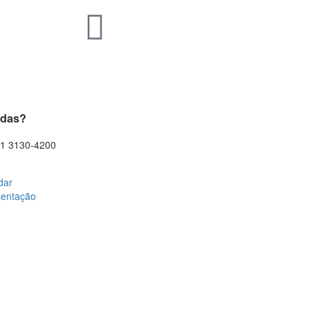
idas?
11 3130-4200
dar
sentação