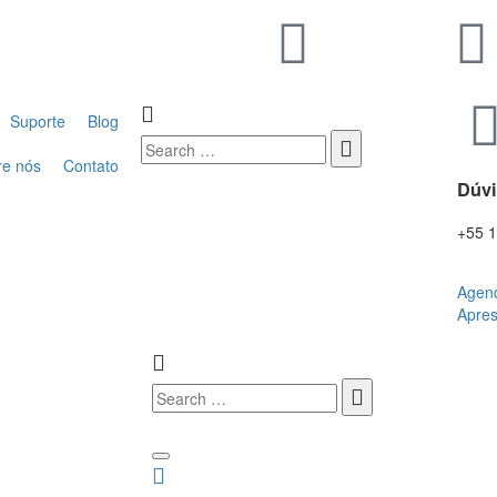
Suporte
Blog
re nós
Contato
Dúv
+55 
Agen
Apre