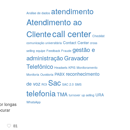
atendimento
Análise de dados
Atendimento ao
call center
Cliente
Checklist
Contact Center
comunicação universitária
cross
gestão e
selling
equipe
Feedback
Fraude
administração
Gravador
Telefônico
Headsets
KPIS
Monitoramento
reconhecimento
PABX
Monitoria
Ouvidoria
Sac
de voz
ROI
SAC 2.0
SMS
telefonia
TMA
URA
turnover
up selling
WhatsApp
or longas
ocurar
81