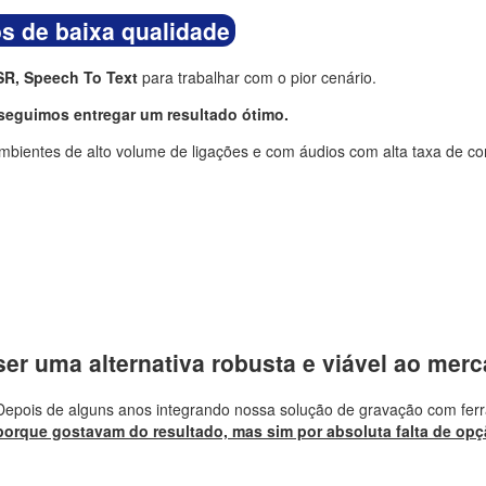
s de baixa qualidade
SR, Speech To Text
para trabalhar com o pior cenário.
seguimos entregar um resultado ótimo.
mbientes de alto volume de ligações e com áudios com alta taxa de c
ser uma alternativa robusta e viável ao merc
. Depois de alguns anos integrando nossa solução de gravação com f
porque gostavam do resultado, mas sim por absoluta falta de op