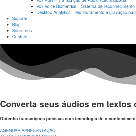
Vox ASR – Transcrição de Áudio Automatizada
Vox Voice Biometrics – Sistema de reconhecimento
Desktop Analytics – Monitoramento e gravação pa
Suporte
Blog
Sobre nós
Contato
Converta seus áudios em textos d
Obtenha transcrições precisas com tecnologia de reconheciment
AGENDAR APRESENTAÇÃO