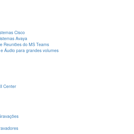
istemas Cisco
sistemas Avaya
s e Reuniões do MS Teams
 e Áudio para grandes volumes
ll Center
 Gravações
gravadores