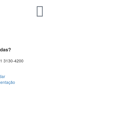
idas?
11 3130-4200
dar
sentação