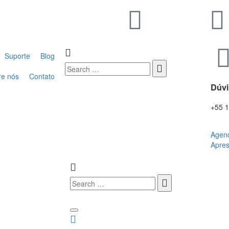
Suporte
Blog
re nós
Contato
Dúv
+55 
Agen
Apre