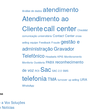
atendimento
Análise de dados
Atendimento ao
call center
Cliente
Checklist
Contact Center
comunicação universitária
cross
gestão e
selling
equipe
Feedback
Fraude
administração
Gravador
Telefônico
Headsets
KPIS
Monitoramento
reconhecimento
PABX
Monitoria
Ouvidoria
Sac
de voz
ROI
SAC 2.0
SMS
telefonia
TMA
URA
turnover
up selling
WhatsApp
sa
 a Vox Soluções
e Notícias