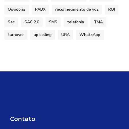
Ouvidoria
PABX
reconhecimento de voz
ROI
Sac
SAC 2.0
SMS
telefonia
TMA
turnover
up selling
URA
WhatsApp
Contato