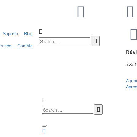
Suporte
Blog
re nós
Contato
Dúv
+55 
Agen
Apre