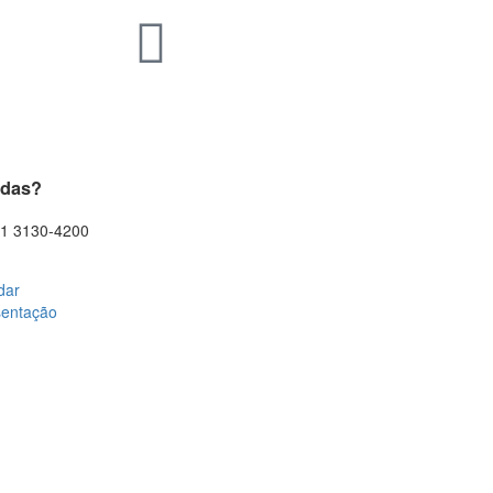
idas?
11 3130-4200
dar
sentação