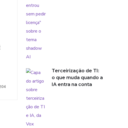
É
Terceirização de TI:
o que muda quando a
IA entra na conta
204