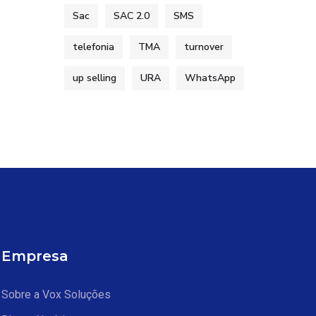
Sac
SAC 2.0
SMS
telefonia
TMA
turnover
up selling
URA
WhatsApp
Empresa
Sobre a Vox Soluções