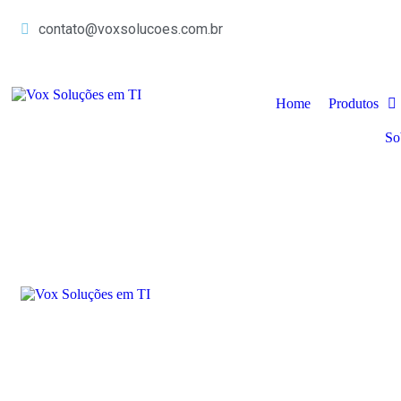
contato@voxsolucoes.com.br
Home
Produtos
So