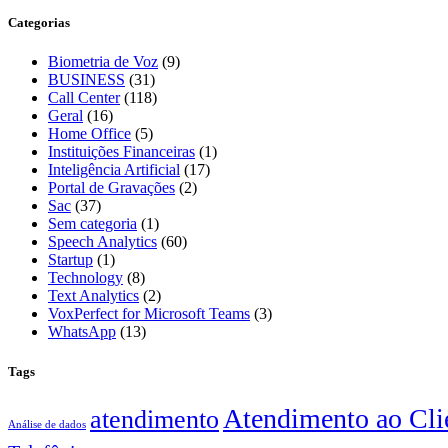
Categorias
Biometria de Voz
(9)
BUSINESS
(31)
Call Center
(118)
Geral
(16)
Home Office
(5)
Instituições Financeiras
(1)
Inteligência Artificial
(17)
Portal de Gravações
(2)
Sac
(37)
Sem categoria
(1)
Speech Analytics
(60)
Startup
(1)
Technology
(8)
Text Analytics
(2)
VoxPerfect for Microsoft Teams
(3)
WhatsApp
(13)
Tags
Atendimento ao Cli
atendimento
Análise de dados