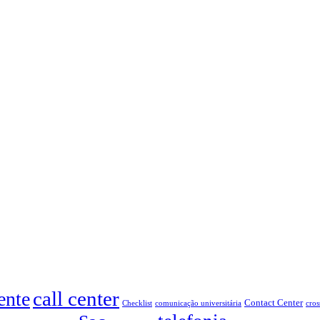
call center
ente
Contact Center
Checklist
comunicação universitária
cros