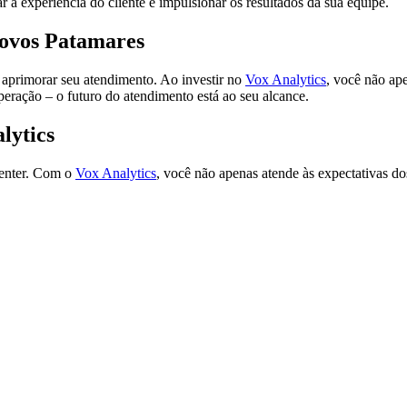
 a experiência do cliente e impulsionar os resultados da sua equipe.
Novos Patamares
 aprimorar seu atendimento. Ao investir no
Vox Analytics
, você não ap
peração – o futuro do atendimento está ao seu alcance.
lytics
center. Com o
Vox Analytics
, você não apenas atende às expectativas do