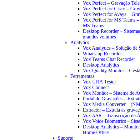
Vox Perfect – Gravação Tele
Vox Perfect for Cisco – Grav
Vox Perfect for Avaya – Gra
Vox Perfect for MS Teams –
MS Teams
Desktop Recorder – Sistemas
grandes volumes
Analytics
Vox Analytics – Solução de 
Whatsapp Recorder
Vox Teams Chat Recorder
Desktop Analytics
Vox Quality Monitor – Gestã
Ferramentas
Vox URA Tester
Vox Connect
Vox Monitor – Sistema de Au
Portal de Gravações – Extrat
Vox Media Converter – (N
Extractor – Extraia as grava
Vox ASR – Transcrição de 
Vox Voice Biometrics – Sist
Desktop Analytics – Monito
Home Office
Suporte