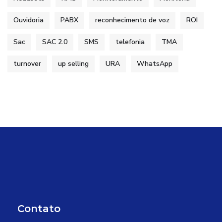
Ouvidoria
PABX
reconhecimento de voz
ROI
Sac
SAC 2.0
SMS
telefonia
TMA
turnover
up selling
URA
WhatsApp
Contato