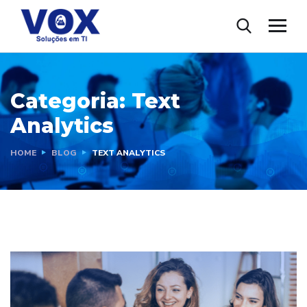
Categoria:
Text
Analytics
HOME
BLOG
TEXT ANALYTICS