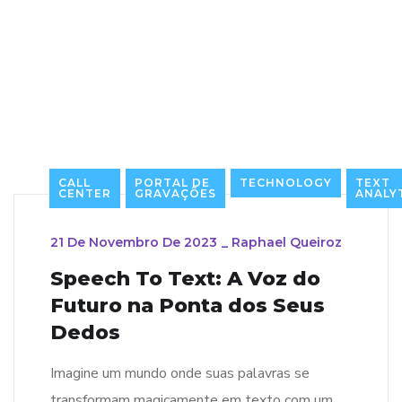
CALL
PORTAL DE
TECHNOLOGY
TEXT
CENTER
GRAVAÇÕES
ANALY
21 De Novembro De 2023
_
Raphael Queiroz
Speech To Text: A Voz do
Futuro na Ponta dos Seus
Dedos
Imagine um mundo onde suas palavras se
transformam magicamente em texto com um