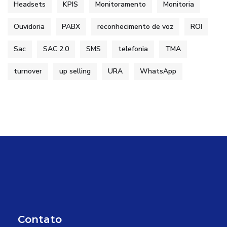
Headsets
KPIS
Monitoramento
Monitoria
Ouvidoria
PABX
reconhecimento de voz
ROI
Sac
SAC 2.0
SMS
telefonia
TMA
turnover
up selling
URA
WhatsApp
Contato