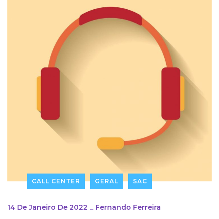
CALL CENTER
GERAL
SAC
14 De Janeiro De 2022
_
Fernando Ferreira