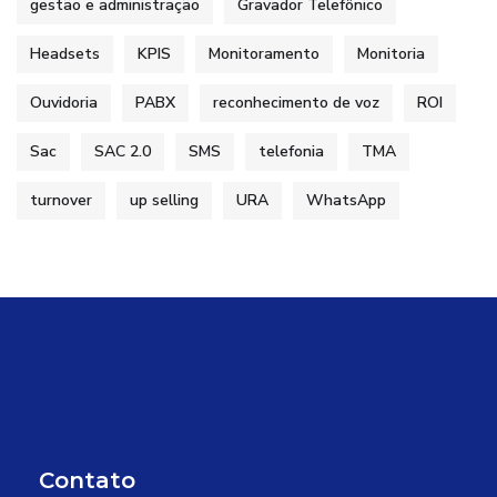
gestão e administração
Gravador Telefônico
Headsets
KPIS
Monitoramento
Monitoria
Ouvidoria
PABX
reconhecimento de voz
ROI
Sac
SAC 2.0
SMS
telefonia
TMA
turnover
up selling
URA
WhatsApp
Contato