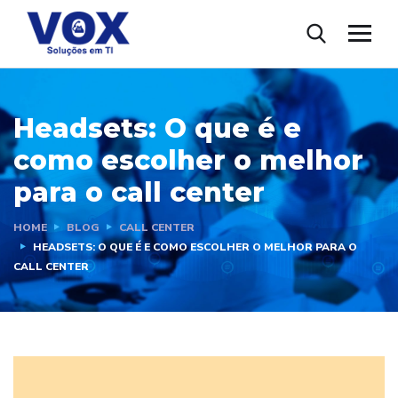
Headsets: O que é e
como escolher o melhor
para o call center
HOME
BLOG
CALL CENTER
HEADSETS: O QUE É E COMO ESCOLHER O MELHOR PARA O
CALL CENTER