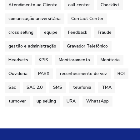
Atendimento ao Cliente
call center
Checklist
comunicação universitária
Contact Center
cross selling
equipe
Feedback
Fraude
gestão e administração
Gravador Telefônico
Headsets
KPIS
Monitoramento
Monitoria
Ouvidoria
PABX
reconhecimento de voz
ROI
Sac
SAC 2.0
SMS
telefonia
TMA
turnover
up selling
URA
WhatsApp