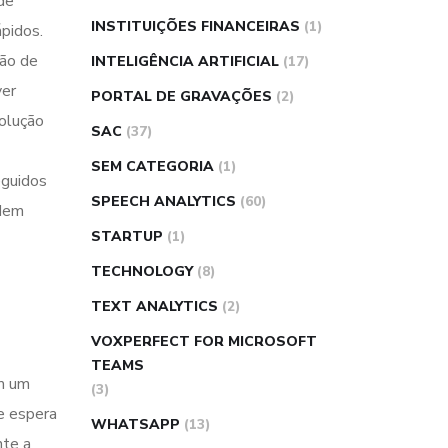
de
INSTITUIÇÕES FINANCEIRAS
(1)
ápidos.
ção de
INTELIGÊNCIA ARTIFICIAL
(17)
ver
PORTAL DE GRAVAÇÕES
(2)
solução
SAC
(37)
SEM CATEGORIA
(1)
eguidos
SPEECH ANALYTICS
(60)
odem
STARTUP
(1)
TECHNOLOGY
(8)
TEXT ANALYTICS
(2)
VOXPERFECT FOR MICROSOFT
TEAMS
om um
(3)
de espera
WHATSAPP
(13)
nte a