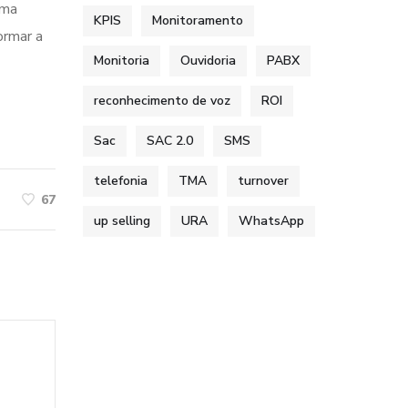
rma
KPIS
Monitoramento
ormar a
Monitoria
Ouvidoria
PABX
reconhecimento de voz
ROI
Sac
SAC 2.0
SMS
telefonia
TMA
turnover
67
up selling
URA
WhatsApp