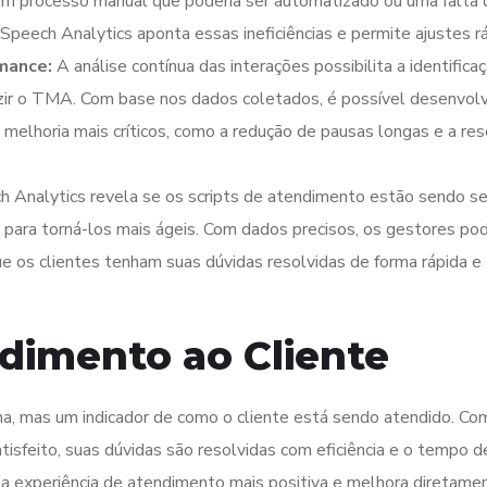
 um processo manual que poderia ser automatizado ou uma falta 
Speech Analytics aponta essas ineficiências e permite ajustes r
mance:
A análise contínua das interações possibilita a identifica
zir o TMA. Com base nos dados coletados, é possível desenvol
melhoria mais críticos, como a redução de pausas longas e a re
 Analytics revela se os scripts de atendimento estão sendo s
s para torná-los mais ágeis. Com dados precisos, os gestores p
que os clientes tenham suas dúvidas resolvidas de forma rápida e
dimento ao Cliente
a, mas um indicador de como o cliente está sendo atendido. C
tisfeito, suas dúvidas são resolvidas com eficiência e o tempo 
uma experiência de atendimento mais positiva e melhora diretame