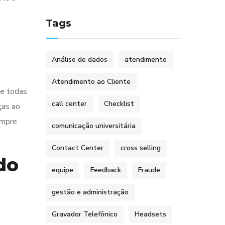
Tags
Análise de dados
atendimento
Atendimento ao Cliente
de todas
call center
Checklist
ças ao
empre
comunicação universitária
Contact Center
cross selling
do
equipe
Feedback
Fraude
gestão e administração
Gravador Telefônico
Headsets