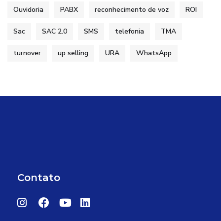
Ouvidoria
PABX
reconhecimento de voz
ROI
Sac
SAC 2.0
SMS
telefonia
TMA
turnover
up selling
URA
WhatsApp
Contato