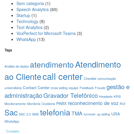
Sem categoria
(1)
Speech Analytics
(60)
Startup
(1)
Technology
(8)
Text Analytics
(2)
VoxPerfect for Microsoft Teams
(3)
WhatsApp
(13)
Tags
Atendimento
atendimento
Análise de dados
call center
ao Cliente
Checklist
comunicação
gestão e
Contact Center
universitária
cross selling
equipe
Feedback
Fraude
administração
Gravador Telefônico
Headsets
KPIS
reconhecimento de voz
PABX
Monitoramento
Monitoria
Ouvidoria
ROI
telefonia
Sac
TMA
URA
SAC 2.0
SMS
turnover
up selling
WhatsApp
Contato