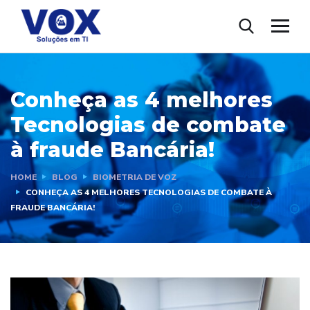
Conheça as 4 melhores
Tecnologias de combate
à fraude Bancária!
HOME
BLOG
BIOMETRIA DE VOZ
CONHEÇA AS 4 MELHORES TECNOLOGIAS DE COMBATE À
FRAUDE BANCÁRIA!