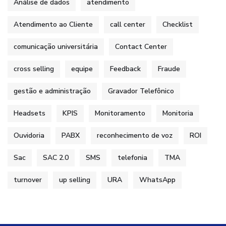
Análise de dados
atendimento
Atendimento ao Cliente
call center
Checklist
comunicação universitária
Contact Center
cross selling
equipe
Feedback
Fraude
gestão e administração
Gravador Telefônico
Headsets
KPIS
Monitoramento
Monitoria
Ouvidoria
PABX
reconhecimento de voz
ROI
Sac
SAC 2.0
SMS
telefonia
TMA
turnover
up selling
URA
WhatsApp