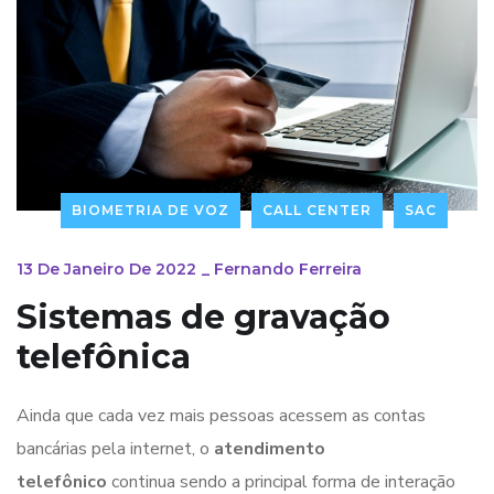
BIOMETRIA DE VOZ
CALL CENTER
SAC
13 De Janeiro De 2022
_
Fernando Ferreira
Sistemas de gravação
telefônica
Ainda que cada vez mais pessoas acessem as contas
bancárias pela internet, o
atendimento
telefônico
continua sendo a principal forma de interação