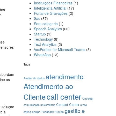
Instituições Financeiras
(1)
Inteligência Artificial
(17)
ões
Portal de Gravações
(2)
e
Sac
(37)
Sem categoria
(1)
Speech Analytics
(60)
Startup
(1)
Technology
(8)
sse
Text Analytics
(2)
fensores
VoxPerfect for Microsoft Teams
(3)
WhatsApp
(13)
Tags
atendimento
s abordam
Análise de dados
ine as
Atendimento ao
call center
Cliente
Checklist
Contact Center
comunicação universitária
cross
 solução
gestão e
te a
selling
equipe
Feedback
Fraude