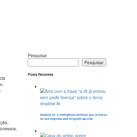
Pesquisar
Pesquisar
Posts Recentes
cia
o,
s
Shadow AI: a inteligência artificial que já entrou
na sua empresa sem ninguém aprovar
ação,
rocessos,