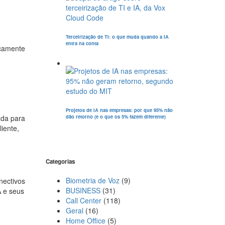
Terceirização de TI: o que muda quando a IA
entra na conta
icamente
Projetos de IA nas empresas: por que 95% não
dão retorno (e o que os 5% fazem diferente)
ada para
iente,
Categorias
Biometria de Voz
(9)
nectivos
BUSINESS
(31)
A e seus
Call Center
(118)
Geral
(16)
Home Office
(5)