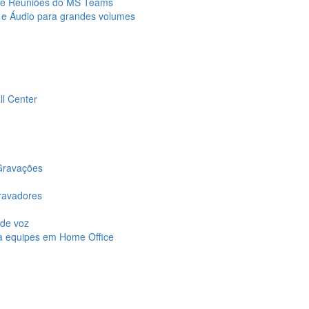
s e Reuniões do MS Teams
 e Áudio para grandes volumes
ll Center
 Gravações
gravadores
 de voz
ra equipes em Home Office