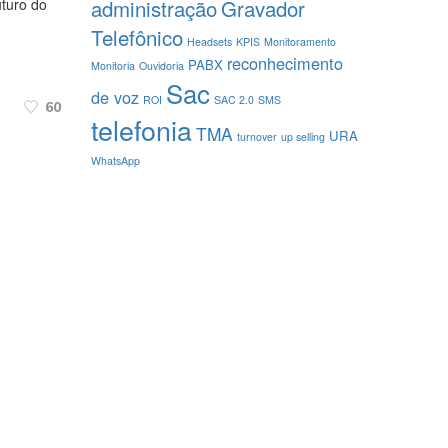
administração
Gravador
uturo do
Telefônico
Headsets
KPIS
Monitoramento
reconhecimento
PABX
Monitoria
Ouvidoria
Sac
de voz
ROI
SAC 2.0
SMS
60
telefonia
TMA
URA
turnover
up selling
WhatsApp