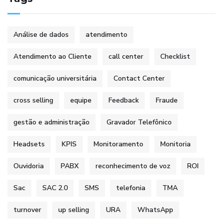
Análise de dados
atendimento
Atendimento ao Cliente
call center
Checklist
comunicação universitária
Contact Center
cross selling
equipe
Feedback
Fraude
gestão e administração
Gravador Telefônico
Headsets
KPIS
Monitoramento
Monitoria
Ouvidoria
PABX
reconhecimento de voz
ROI
Sac
SAC 2.0
SMS
telefonia
TMA
turnover
up selling
URA
WhatsApp