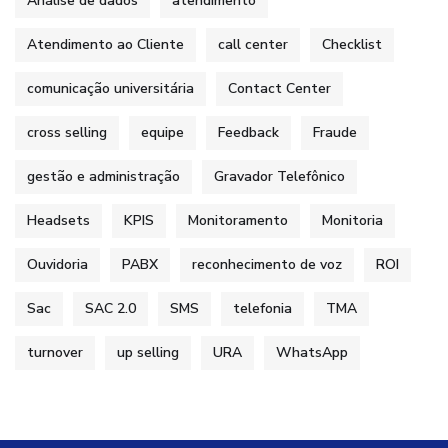
Análise de dados
atendimento
Atendimento ao Cliente
call center
Checklist
comunicação universitária
Contact Center
cross selling
equipe
Feedback
Fraude
gestão e administração
Gravador Telefônico
Headsets
KPIS
Monitoramento
Monitoria
Ouvidoria
PABX
reconhecimento de voz
ROI
Sac
SAC 2.0
SMS
telefonia
TMA
turnover
up selling
URA
WhatsApp