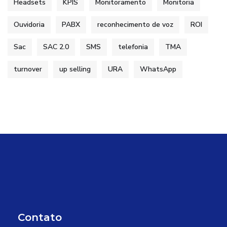
Headsets
KPIS
Monitoramento
Monitoria
Ouvidoria
PABX
reconhecimento de voz
ROI
Sac
SAC 2.0
SMS
telefonia
TMA
turnover
up selling
URA
WhatsApp
Contato