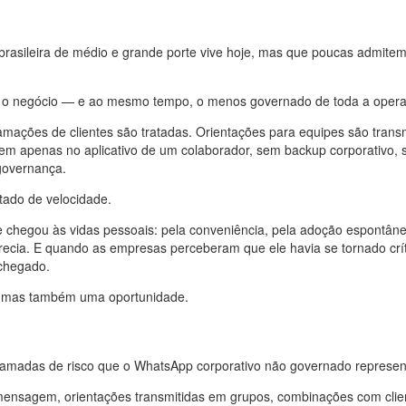
brasileira de médio e grande porte vive hoje, mas que poucas admite
a o negócio — e ao mesmo tempo, o menos governado de toda a oper
mações de clientes são tratadas. Orientações para equipes são transm
tem apenas no aplicativo de um colaborador, sem backup corporativo,
 governança.
ltado de velocidade.
hegou às vidas pessoais: pela conveniência, pela adoção espontâne
ecia. E quando as empresas perceberam que ele havia se tornado crít
 chegado.
l — mas também uma oportunidade.
 camadas de risco que o WhatsApp corporativo não governado represen
mensagem, orientações transmitidas em grupos, combinações com cli