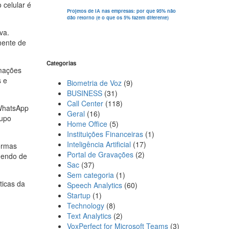
 celular é
Projetos de IA nas empresas: por que 95% não
dão retorno (e o que os 5% fazem diferente)
va.
mente de
Categorias
rmações
s e
Biometria de Voz
(9)
BUSINESS
(31)
Call Center
(118)
 WhatsApp
Geral
(16)
rupo
Home Office
(5)
Instituições Financeiras
(1)
Inteligência Artificial
(17)
ormas
Portal de Gravações
(2)
dendo de
Sac
(37)
Sem categoria
(1)
ticas da
Speech Analytics
(60)
Startup
(1)
Technology
(8)
Text Analytics
(2)
VoxPerfect for Microsoft Teams
(3)