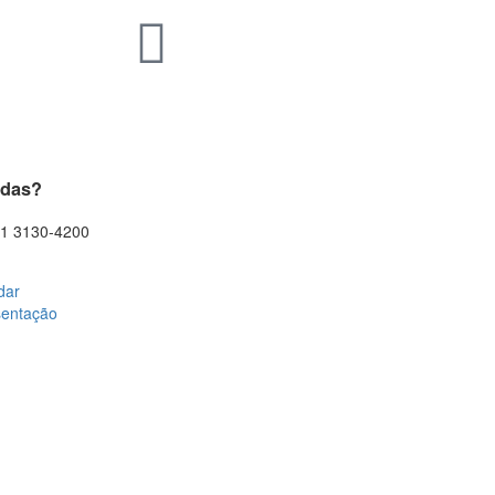
idas?
11 3130-4200
dar
sentação