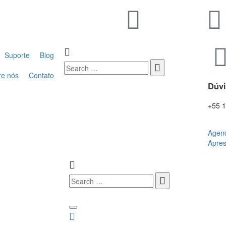
Suporte
Blog
re nós
Contato
Dúv
+55 
Agen
Apre