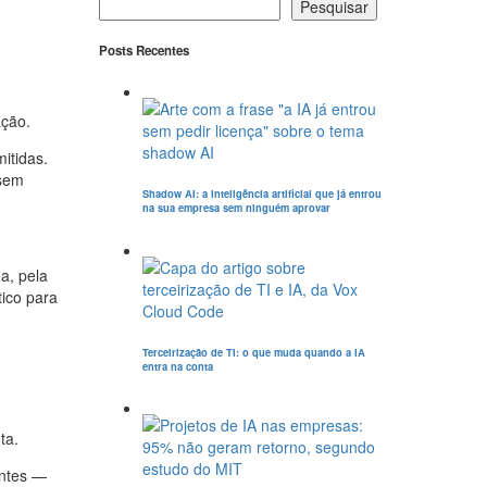
Pesquisar
Posts Recentes
m
ação.
itidas.
 sem
Shadow AI: a inteligência artificial que já entrou
na sua empresa sem ninguém aprovar
a, pela
ico para
Terceirização de TI: o que muda quando a IA
entra na conta
ta.
entes —