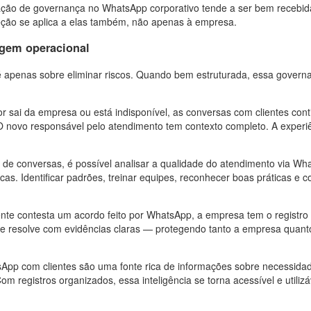
ção de governança no WhatsApp corporativo tende a ser bem recebi
ção se aplica a elas também, não apenas à empresa.
agem operacional
apenas sobre eliminar riscos. Quando bem estruturada, essa governa
sai da empresa ou está indisponível, as conversas com clientes con
a. O novo responsável pelo atendimento tem contexto completo. A experi
 de conversas, é possível analisar a qualidade do atendimento via Wh
s. Identificar padrões, treinar equipes, reconhecer boas práticas e co
te contesta um acordo feito por WhatsApp, a empresa tem o registro
se resolve com evidências claras — protegendo tanto a empresa quant
pp com clientes são uma fonte rica de informações sobre necessida
m registros organizados, essa inteligência se torna acessível e utilizá