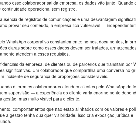
Quando esse colaborador sai da empresa, os dados vão junto. Quando o
e continuidade operacional sem registro.
 ausência de registros de comunicações é uma desvantagem significati
omo provar seu conteúdo, a empresa fica vulnerável — independente
pelo WhatsApp corporativo constantemente: nomes, documentos, info
ções claras sobre como esses dados devem ser tratados, armazenado
amente atendem a esses requisitos.
idenciais da empresa, de clientes ou de parceiros que transitam por
des significativas. Um colaborador que compartilha uma conversa no g
 um incidente de segurança de proporções consideráveis.
ando diferentes colaboradores atendem clientes pelo WhatsApp de f
 sem supervisão — a experiência do cliente varia enormemente depen
a gestão, mas muito visível para o cliente.
nto, comportamentos que não estão alinhados com os valores e polí
 gestão tenha qualquer visibilidade. Isso cria exposição jurídica e
quada.