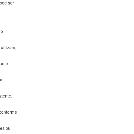
ode ser
 o
utilizam,
que é
ra
stente,
 conforme
tes ou