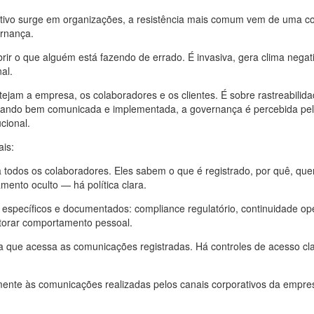
ivo surge em organizações, a resistência mais comum vem de uma c
ernança.
rir o que alguém está fazendo de errado. É invasiva, gera clima negati
al.
tejam a empresa, os colaboradores e os clientes. É sobre rastreabilida
Quando bem comunicada e implementada, a governança é percebida pe
cional.
ais:
todos os colaboradores. Eles sabem o que é registrado, por quê, qu
ento oculto — há política clara.
específicos e documentados: compliance regulatório, continuidade ope
torar comportamento pessoal.
que acessa as comunicações registradas. Há controles de acesso cl
mente às comunicações realizadas pelos canais corporativos da empr