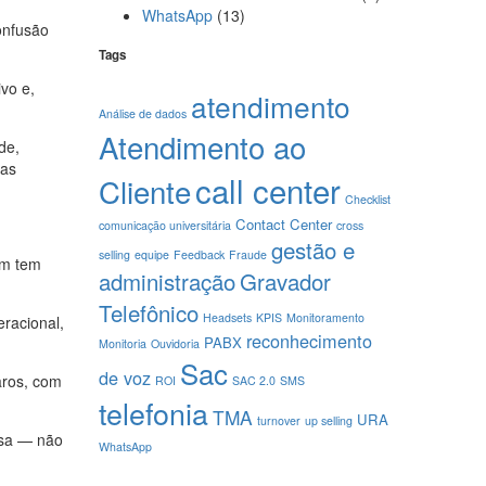
WhatsApp
(13)
onfusão
Tags
vo e,
atendimento
Análise de dados
Atendimento ao
de,
las
call center
Cliente
Checklist
Contact Center
comunicação universitária
cross
gestão e
selling
equipe
Feedback
Fraude
em tem
administração
Gravador
Telefônico
Headsets
KPIS
Monitoramento
racional,
reconhecimento
PABX
Monitoria
Ouvidoria
Sac
de voz
aros, com
ROI
SAC 2.0
SMS
telefonia
TMA
URA
turnover
up selling
esa — não
WhatsApp