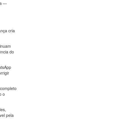
da —
nça cria
tinuam
ência do
atsApp
rrigir
 completo
o o
des,
vel pela