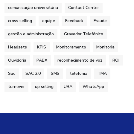
comunicação universitária
Contact Center
cross selling
equipe
Feedback
Fraude
gestão e administração
Gravador Telefônico
Headsets
KPIS
Monitoramento
Monitoria
Ouvidoria
PABX
reconhecimento de voz
ROI
Sac
SAC 2.0
SMS
telefonia
TMA
turnover
up selling
URA
WhatsApp