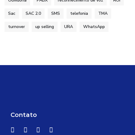
Ouvidoria
PABX
reconhecimento de voz
ROI
Sac
SAC 2.0
SMS
telefonia
TMA
turnover
up selling
URA
WhatsApp
Contato