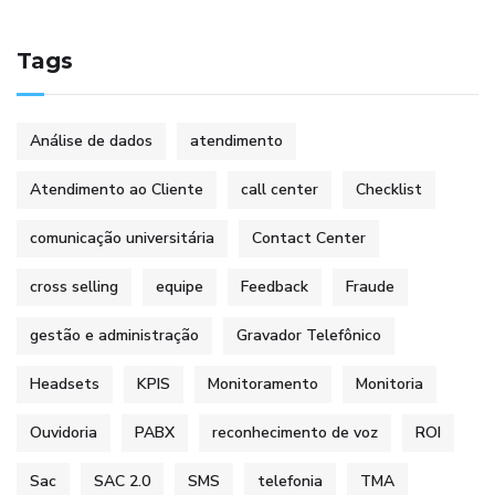
Tags
Análise de dados
atendimento
Atendimento ao Cliente
call center
Checklist
comunicação universitária
Contact Center
cross selling
equipe
Feedback
Fraude
gestão e administração
Gravador Telefônico
Headsets
KPIS
Monitoramento
Monitoria
Ouvidoria
PABX
reconhecimento de voz
ROI
Sac
SAC 2.0
SMS
telefonia
TMA