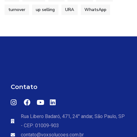
turnover
up selling
URA
WhatsApp
Contato
Rua Libero Badaró, 471, 24° andar, São Paulo, SP
- CEP: 01009-903
contato@voxsolucoes.com.br