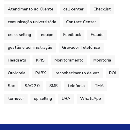
Atendimento ao Cliente
call center
Checklist
comunicação universitária
Contact Center
cross selling
equipe
Feedback
Fraude
gestão e administração
Gravador Telefônico
Headsets
KPIS
Monitoramento
Monitoria
Ouvidoria
PABX
reconhecimento de voz
ROI
Sac
SAC 2.0
SMS
telefonia
TMA
turnover
up selling
URA
WhatsApp