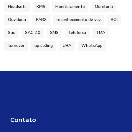
Headsets
KPIS
Monitoramento
Monitoria
Ouvidoria
PABX
reconhecimento de voz
ROI
Sac
SAC 2.0
SMS
telefonia
TMA
turnover
up selling
URA
WhatsApp
Contato