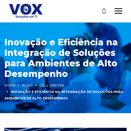
Inovação e Eficiência na
Integração de Soluções
para Ambientes de Alto
Desempenho
HOME
BLOG
CALL CENTER
INOVAÇÃO E EFICIÊNCIA NA INTEGRAÇÃO DE SOLUÇÕES PARA
AMBIENTES DE ALTO DESEMPENHO