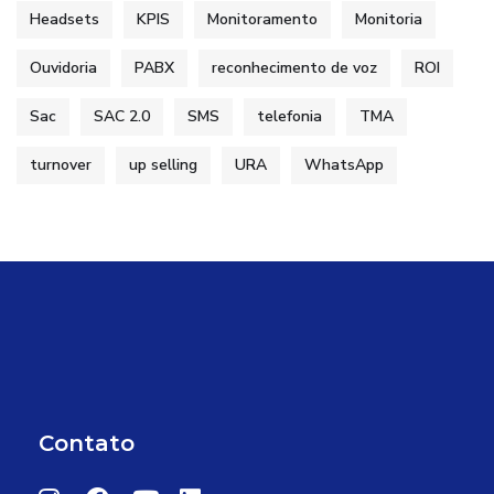
Headsets
KPIS
Monitoramento
Monitoria
Ouvidoria
PABX
reconhecimento de voz
ROI
Sac
SAC 2.0
SMS
telefonia
TMA
turnover
up selling
URA
WhatsApp
Contato