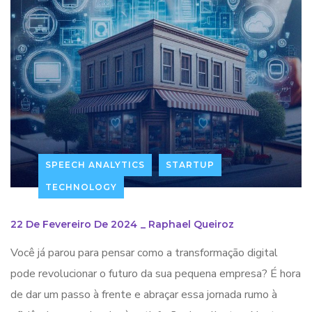
SPEECH ANALYTICS
STARTUP
TECHNOLOGY
22 De Fevereiro De 2024
_
Raphael Queiroz
Você já parou para pensar como a transformação digital
pode revolucionar o futuro da sua pequena empresa? É hora
de dar um passo à frente e abraçar essa jornada rumo à