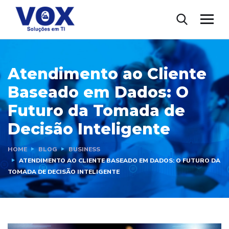
Atendimento ao Cliente
Baseado em Dados: O
Futuro da Tomada de
Decisão Inteligente
HOME
BLOG
BUSINESS
ATENDIMENTO AO CLIENTE BASEADO EM DADOS: O FUTURO DA
TOMADA DE DECISÃO INTELIGENTE