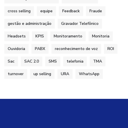
cross selling
equipe
Feedback
Fraude
gestão e administração
Gravador Telefônico
Headsets
KPIS
Monitoramento
Monitoria
Ouvidoria
PABX
reconhecimento de voz
ROI
Sac
SAC 2.0
SMS
telefonia
TMA
turnover
up selling
URA
WhatsApp