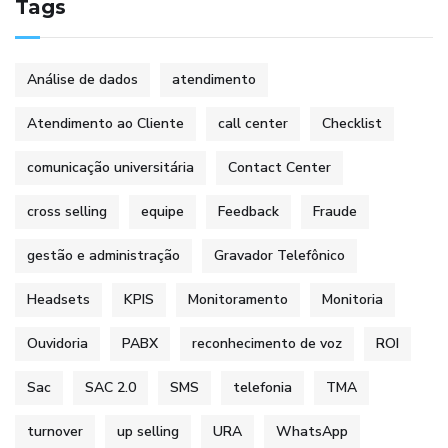
Tags
Análise de dados
atendimento
Atendimento ao Cliente
call center
Checklist
comunicação universitária
Contact Center
cross selling
equipe
Feedback
Fraude
gestão e administração
Gravador Telefônico
Headsets
KPIS
Monitoramento
Monitoria
Ouvidoria
PABX
reconhecimento de voz
ROI
Sac
SAC 2.0
SMS
telefonia
TMA
turnover
up selling
URA
WhatsApp