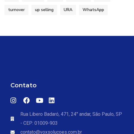
turnover
up selling
URA
WhatsApp
Contato
Rua Libero Badaró, 471, 24° andar, São Paulo, SP
- CEP: 01009-903
contato@voxsolucoes.com.br