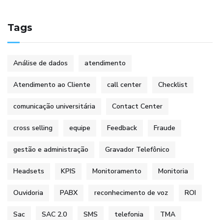
Tags
Análise de dados
atendimento
Atendimento ao Cliente
call center
Checklist
comunicação universitária
Contact Center
cross selling
equipe
Feedback
Fraude
gestão e administração
Gravador Telefônico
Headsets
KPIS
Monitoramento
Monitoria
Ouvidoria
PABX
reconhecimento de voz
ROI
Sac
SAC 2.0
SMS
telefonia
TMA