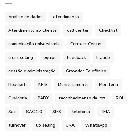
Análise de dados
atendimento
Atendimento ao Cliente
call center
Checklist
comunicação universitária
Contact Center
cross selling
equipe
Feedback
Fraude
gestão e administração
Gravador Telefônico
Headsets
KPIS
Monitoramento
Monitoria
Ouvidoria
PABX
reconhecimento de voz
ROI
Sac
SAC 2.0
SMS
telefonia
TMA
turnover
up selling
URA
WhatsApp