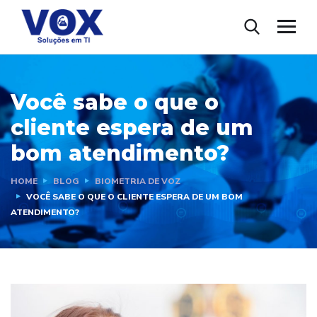
Você sabe o que o
cliente espera de um
bom atendimento?
HOME
BLOG
BIOMETRIA DE VOZ
VOCÊ SABE O QUE O CLIENTE ESPERA DE UM BOM
ATENDIMENTO?