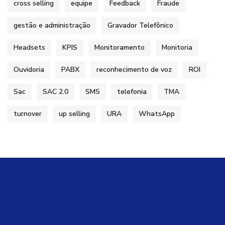
cross selling
equipe
Feedback
Fraude
gestão e administração
Gravador Telefônico
Headsets
KPIS
Monitoramento
Monitoria
Ouvidoria
PABX
reconhecimento de voz
ROI
Sac
SAC 2.0
SMS
telefonia
TMA
turnover
up selling
URA
WhatsApp